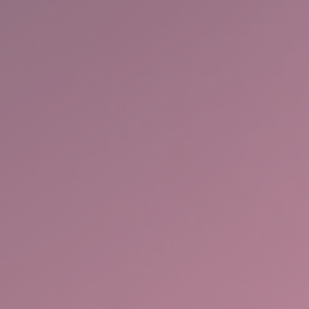
Kommunikációs
fókuszú angol
nyelvoktatás
felnőtteknek
Ne félj többé az angol nyelvtől, velünk
magabiztossá válhatsz! Elakadtál? Angol
anyanyelvű mentoraink és magyar
(korábban külföldön élő) tanáraink
segítenek.