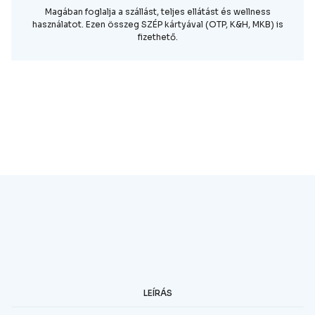
Magában foglalja a szállást, teljes ellátást és wellness
használatot. Ezen összeg SZÉP kártyával (OTP, K&H, MKB) is
fizethető.
JELENTKEZEM A TÁBORBA
JELENTKEZEM A TÁBORBA
A szállásról
LEÍRÁS