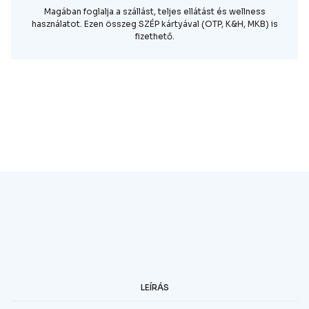
Magában foglalja a szállást, teljes ellátást és wellness
használatot. Ezen összeg SZÉP kártyával (OTP, K&H, MKB) is
fizethető.
JELENTKEZEM A TÁBORBA
JELENTKEZEM A TÁBORBA
A szállásról
LEÍRÁS